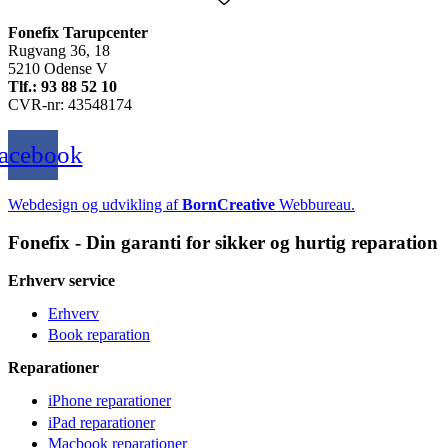
Fonefix Tarupcenter
Rugvang 36, 18
5210 Odense V
Tlf.: 93 88 52 10
CVR-nr: 43548174
acebook
Webdesign og udvikling af
BornCreative
Webbureau.
Fonefix - Din garanti for sikker og hurtig reparation
Erhverv service
Erhverv
Book reparation
Reparationer
iPhone reparationer
iPad reparationer
Macbook reparationer