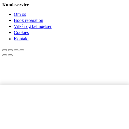
Kundeservice
Om os
Book reparation
Vilkår og betingelser
Cookies
Kontakt
Samsung
LÆG I KURV
Galaxy
S9
|
Skærmbeskyttelse
antal