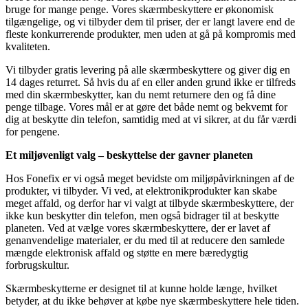
bruge for mange penge. Vores skærmbeskyttere er økonomisk
tilgængelige, og vi tilbyder dem til priser, der er langt lavere end de
fleste konkurrerende produkter, men uden at gå på kompromis med
kvaliteten.
Vi tilbyder gratis levering på alle skærmbeskyttere og giver dig en
14 dages returret. Så hvis du af en eller anden grund ikke er tilfreds
med din skærmbeskytter, kan du nemt returnere den og få dine
penge tilbage. Vores mål er at gøre det både nemt og bekvemt for
dig at beskytte din telefon, samtidig med at vi sikrer, at du får værdi
for pengene.
Et miljøvenligt valg – beskyttelse der gavner planeten
Hos Fonefix er vi også meget bevidste om miljøpåvirkningen af de
produkter, vi tilbyder. Vi ved, at elektronikprodukter kan skabe
meget affald, og derfor har vi valgt at tilbyde skærmbeskyttere, der
ikke kun beskytter din telefon, men også bidrager til at beskytte
planeten. Ved at vælge vores skærmbeskyttere, der er lavet af
genanvendelige materialer, er du med til at reducere den samlede
mængde elektronisk affald og støtte en mere bæredygtig
forbrugskultur.
Skærmbeskytterne er designet til at kunne holde længe, hvilket
betyder, at du ikke behøver at købe nye skærmbeskyttere hele tiden.