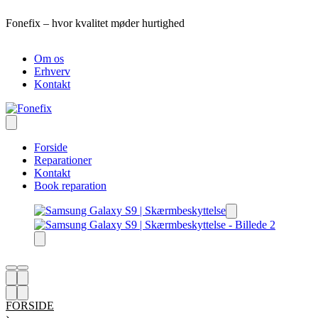
Skip
Fonefix – hvor kvalitet møder hurtighed
R
to
content
Om os
Erhverv
Kontakt
Forside
Reparationer
Kontakt
Book reparation
FORSIDE
›