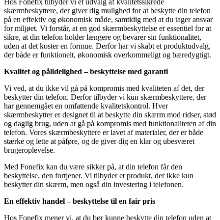
Hos Fonefix tilbyder vi et udvalg af kvalitetssikrede
skærmbeskyttere, der giver dig mulighed for at beskytte din telefon
på en effektiv og økonomisk måde, samtidig med at du tager ansvar
for miljøet. Vi forstår, at en god skærmbeskyttelse er essentiel for at
sikre, at din telefon holder længere og bevarer sin funktionalitet,
uden at det koster en formue. Derfor har vi skabt et produktudvalg,
der både er funktionelt, økonomisk overkommeligt og bæredygtigt.
Kvalitet og pålidelighed – beskyttelse med garanti
Vi ved, at du ikke vil gå på kompromis med kvaliteten af det, der
beskytter din telefon. Derfor tilbyder vi kun skærmbeskyttere, der
har gennemgået en omfattende kvalitetskontrol. Hver
skærmbeskytter er designet til at beskytte din skærm mod ridser, stød
og daglig brug, uden at gå på kompromis med funktionaliteten af din
telefon. Vores skærmbeskyttere er lavet af materialer, der er både
stærke og lette at påføre, og de giver dig en klar og ubesværet
brugeroplevelse.
Med Fonefix kan du være sikker på, at din telefon får den
beskyttelse, den fortjener. Vi tilbyder et produkt, der ikke kun
beskytter din skærm, men også din investering i telefonen.
En effektiv handel – beskyttelse til en fair pris
Hos Fonefix mener vi, at du bør kunne beskytte din telefon uden at