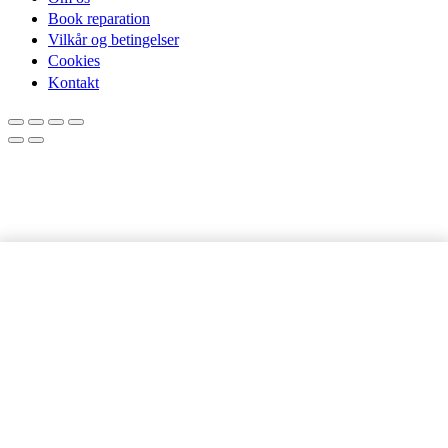
Book reparation
Vilkår og betingelser
Cookies
Kontakt
Samsung Galaxy
LÆG I KURV
A40s |
Skærmbeskyttelse
antal