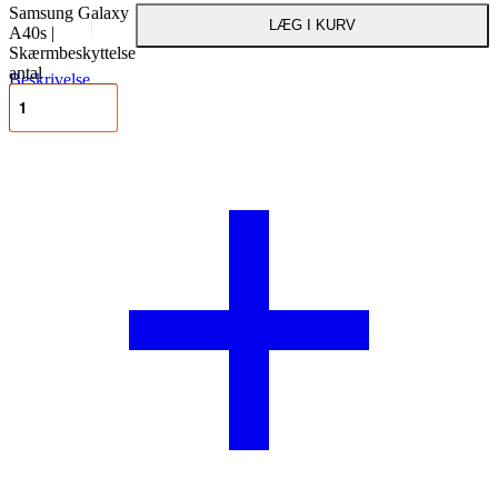
Samsung Galaxy
LÆG I KURV
A40s |
Skærmbeskyttelse
antal
Beskrivelse