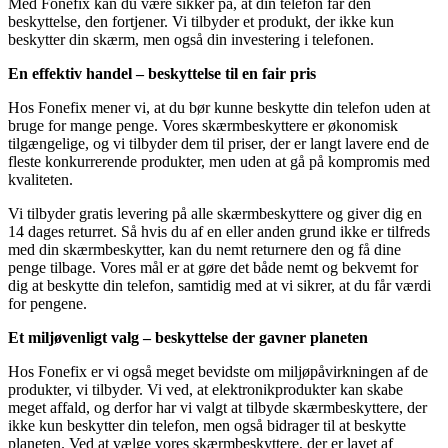
Med Fonefix kan du være sikker på, at din telefon får den
beskyttelse, den fortjener. Vi tilbyder et produkt, der ikke kun
beskytter din skærm, men også din investering i telefonen.
En effektiv handel – beskyttelse til en fair pris
Hos Fonefix mener vi, at du bør kunne beskytte din telefon uden at
bruge for mange penge. Vores skærmbeskyttere er økonomisk
tilgængelige, og vi tilbyder dem til priser, der er langt lavere end de
fleste konkurrerende produkter, men uden at gå på kompromis med
kvaliteten.
Vi tilbyder gratis levering på alle skærmbeskyttere og giver dig en
14 dages returret. Så hvis du af en eller anden grund ikke er tilfreds
med din skærmbeskytter, kan du nemt returnere den og få dine
penge tilbage. Vores mål er at gøre det både nemt og bekvemt for
dig at beskytte din telefon, samtidig med at vi sikrer, at du får værdi
for pengene.
Et miljøvenligt valg – beskyttelse der gavner planeten
Hos Fonefix er vi også meget bevidste om miljøpåvirkningen af de
produkter, vi tilbyder. Vi ved, at elektronikprodukter kan skabe
meget affald, og derfor har vi valgt at tilbyde skærmbeskyttere, der
ikke kun beskytter din telefon, men også bidrager til at beskytte
planeten. Ved at vælge vores skærmbeskyttere, der er lavet af