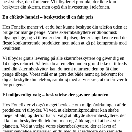
beskyttelse, den fortjener. Vi tilbyder et produkt, der ikke kun
beskytter din skærm, men også din investering i telefonen.
En effektiv handel – beskyttelse til en fair pris
Hos Fonefix mener vi, at du bør kunne beskytte din telefon uden at
bruge for mange penge. Vores skærmbeskyttere er økonomisk
tilgængelige, og vi tilbyder dem til priser, der er langt lavere end de
fleste konkurrerende produkter, men uden at gå på kompromis med
kvaliteten.
Vi tilbyder gratis levering på alle skærmbeskyttere og giver dig en
14 dages returret. Så hvis du af en eller anden grund ikke er tilfreds
med din skærmbeskytter, kan du nemt returnere den og få dine
penge tilbage. Vores mål er at gøre det både nemt og bekvemt for
dig at beskytte din telefon, samtidig med at vi sikrer, at du får værdi
for pengene.
Et miljøvenligt valg – beskyttelse der gavner planeten
Hos Fonefix er vi også meget bevidste om miljøpåvirkningen af de
produkter, vi tilbyder. Vi ved, at elektronikprodukter kan skabe
meget affald, og derfor har vi valgt at tilbyde skærmbeskyttere, der
ikke kun beskytter din telefon, men også bidrager til at beskytte
planeten. Ved at vælge vores skærmbeskyttere, der er lavet af
genanvendelige materialer, er du med til at reducere den samlede