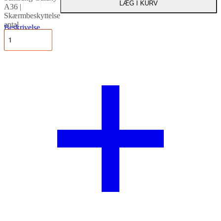
LÆG I KURV
A36 |
Skærmbeskyttelse
antal
Beskrivelse