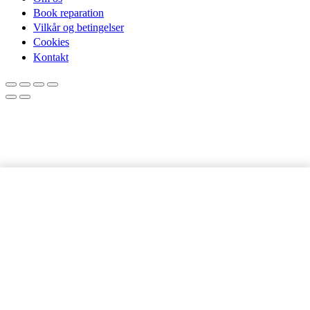
Book reparation
Vilkår og betingelser
Cookies
Kontakt
Samsung Galaxy
LÆG I KURV
A15 5G |
Skærmbeskyttelse
antal