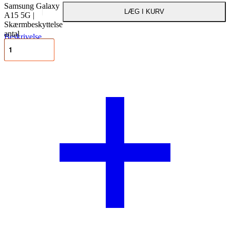
Samsung Galaxy
LÆG I KURV
A15 5G |
Skærmbeskyttelse
antal
Beskrivelse