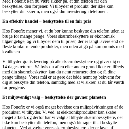
Med Fonefix kan du være sikker på, at din telefon får den
beskyttelse, den fortjener. Vi tilbyder et produkt, der ikke kun
beskytter din skærm, men også din investering i telefonen.
En effektiv handel – beskyttelse til en fair pris
Hos Fonefix mener vi, at du bør kunne beskytte din telefon uden at
bruge for mange penge. Vores skærmbeskyttere er økonomisk
tilgængelige, og vi tilbyder dem til priser, der er langt lavere end de
fleste konkurrerende produkter, men uden at gå på kompromis med
kvaliteten.
Vi tilbyder gratis levering på alle skærmbeskyttere og giver dig en
14 dages returret. Så hvis du af en eller anden grund ikke er tilfreds
med din skærmbeskytter, kan du nemt returnere den og få dine
penge tilbage. Vores mål er at gøre det både nemt og bekvemt for
dig at beskytte din telefon, samtidig med at vi sikrer, at du får værdi
for pengene.
Et miljøvenligt valg – beskyttelse der gavner planeten
Hos Fonefix er vi også meget bevidste om miljøpåvirkningen af de
produkter, vi tilbyder. Vi ved, at elektronikprodukter kan skabe
meget affald, og derfor har vi valgt at tilbyde skærmbeskyttere, der
ikke kun beskytter din telefon, men også bidrager til at beskytte
planeten. Ved at vælge vores skærmbeskyttere, der er lavet af