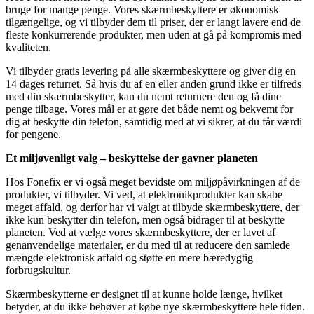
bruge for mange penge. Vores skærmbeskyttere er økonomisk
tilgængelige, og vi tilbyder dem til priser, der er langt lavere end de
fleste konkurrerende produkter, men uden at gå på kompromis med
kvaliteten.
Vi tilbyder gratis levering på alle skærmbeskyttere og giver dig en
14 dages returret. Så hvis du af en eller anden grund ikke er tilfreds
med din skærmbeskytter, kan du nemt returnere den og få dine
penge tilbage. Vores mål er at gøre det både nemt og bekvemt for
dig at beskytte din telefon, samtidig med at vi sikrer, at du får værdi
for pengene.
Et miljøvenligt valg – beskyttelse der gavner planeten
Hos Fonefix er vi også meget bevidste om miljøpåvirkningen af de
produkter, vi tilbyder. Vi ved, at elektronikprodukter kan skabe
meget affald, og derfor har vi valgt at tilbyde skærmbeskyttere, der
ikke kun beskytter din telefon, men også bidrager til at beskytte
planeten. Ved at vælge vores skærmbeskyttere, der er lavet af
genanvendelige materialer, er du med til at reducere den samlede
mængde elektronisk affald og støtte en mere bæredygtig
forbrugskultur.
Skærmbeskytterne er designet til at kunne holde længe, hvilket
betyder, at du ikke behøver at købe nye skærmbeskyttere hele tiden.