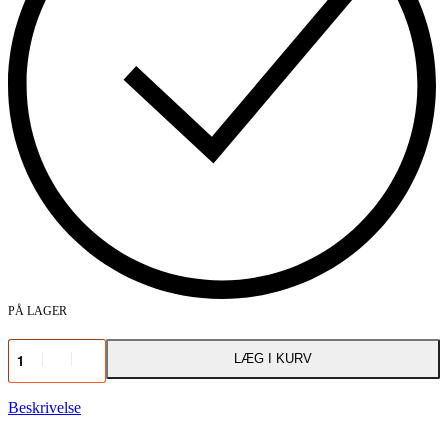
PÅ LAGER
Samsung
LÆG I KURV
Galaxy
A10
|
Beskrivelse
Skærmbeskyttelse
antal