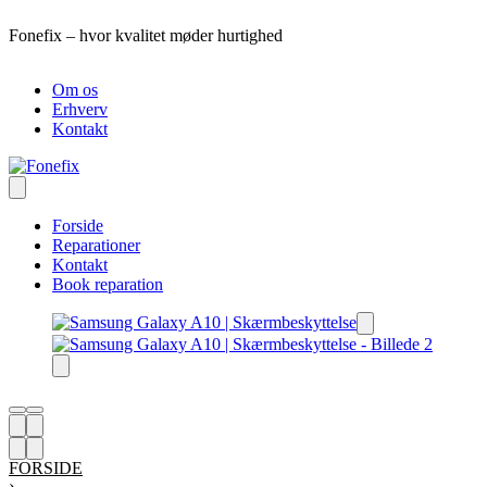
Skip
Fonefix – hvor kvalitet møder hurtighed
R
to
content
Om os
Erhverv
Kontakt
Forside
Reparationer
Kontakt
Book reparation
FORSIDE
›