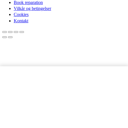
Book reparation
Vilkår og betingelser
Cookies
Kontakt
Samsung
LÆG I KURV
Galaxy
A10
|
Skærmbeskyttelse
antal