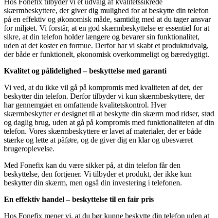
Hos Fonefix tilbyder vi et udvalg af kvalitetssikrede
skærmbeskyttere, der giver dig mulighed for at beskytte din telefon
på en effektiv og økonomisk måde, samtidig med at du tager ansvar
for miljøet. Vi forstår, at en god skærmbeskyttelse er essentiel for at
sikre, at din telefon holder længere og bevarer sin funktionalitet,
uden at det koster en formue. Derfor har vi skabt et produktudvalg,
der både er funktionelt, økonomisk overkommeligt og bæredygtigt.
Kvalitet og pålidelighed – beskyttelse med garanti
Vi ved, at du ikke vil gå på kompromis med kvaliteten af det, der
beskytter din telefon. Derfor tilbyder vi kun skærmbeskyttere, der
har gennemgået en omfattende kvalitetskontrol. Hver
skærmbeskytter er designet til at beskytte din skærm mod ridser, stød
og daglig brug, uden at gå på kompromis med funktionaliteten af din
telefon. Vores skærmbeskyttere er lavet af materialer, der er både
stærke og lette at påføre, og de giver dig en klar og ubesværet
brugeroplevelse.
Med Fonefix kan du være sikker på, at din telefon får den
beskyttelse, den fortjener. Vi tilbyder et produkt, der ikke kun
beskytter din skærm, men også din investering i telefonen.
En effektiv handel – beskyttelse til en fair pris
Hos Fonefix mener vi, at du bør kunne beskytte din telefon uden at