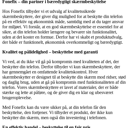
Fonefix – din partner i bæredygtigt skærmbeskyttelse
Hos Fonefix tilbyder vi et udvalg af kvalitetssikrede
skærmbeskyttere, der giver dig mulighed for at beskytte din telefon
på en effektiv og økonomisk måde, samtidig med at du tager ansvar
for miljøet. Vi forstår, at en god skærmbeskyttelse er essentiel for at
sikre, at din telefon holder længere og bevarer sin funktionalitet,
uden at det koster en formue. Derfor har vi skabt et produktudvalg,
der både er funktionelt, økonomisk overkommeligt og bæredygtigt.
Kvalitet og pålidelighed – beskyttelse med garanti
Vi ved, at du ikke vil gå på kompromis med kvaliteten af det, der
beskytter din telefon. Derfor tilbyder vi kun skærmbeskyttere, der
har gennemgået en omfattende kvalitetskontrol. Hver
skærmbeskytter er designet til at beskytte din skærm mod ridser, stød
og daglig brug, uden at gå på kompromis med funktionaliteten af din
telefon. Vores skærmbeskyttere er lavet af materialer, der er både
stærke og lette at påføre, og de giver dig en klar og ubesværet
brugeroplevelse.
Med Fonefix kan du være sikker på, at din telefon får den
beskyttelse, den fortjener. Vi tilbyder et produkt, der ikke kun
beskytter din skærm, men også din investering i telefonen.
En effektiv handel – beskyttelse til en fair pris