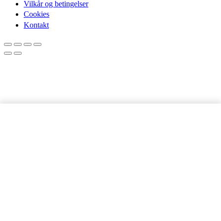
Vilkår og betingelser
Cookies
Kontakt
Samsung Galaxy
LÆG I KURV
A03s |
Skærmbeskyttelse
antal